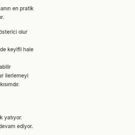
anın en pratik
r.
österici olur
e keyifli hale
bilir
r ilerlemeyi
ısımdır.
k yatıyor.
devam ediyor.