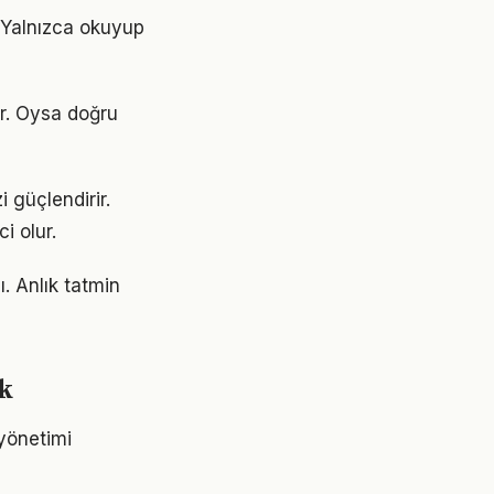
. Yalnızca okuyup
or. Oysa doğru
 güçlendirir.
i olur.
. Anlık tatmin
k
 yönetimi