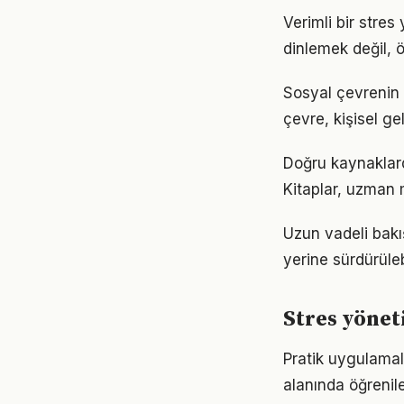
Verimli bir stre
dinlemek değil, ö
Sosyal çevrenin 
çevre, kişisel gel
Doğru kaynaklarda
Kitaplar, uzman m
Uzun vadeli bakı
yerine sürdürüle
Stres yönet
Pratik uygulamal
alanında öğrenil