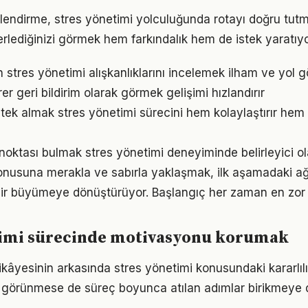
lendirme, stres yönetimi yolculuğunda rotayı doğru tutm
erlediğinizi görmek hem farkındalık hem de istek yaratıyo
ın stres yönetimi alışkanlıklarını incelemek ilham ve yol g
irer geri bildirim olarak görmek gelişimi hızlandırır
ek almak stres yönetimi sürecini hem kolaylaştırır hem d
 noktası bulmak stres yönetimi deneyiminde belirleyici ola
onusuna merakla ve sabırla yaklaşmak, ilk aşamadaki ağı
ir büyümeye dönüştürüyor. Başlangıç her zaman en zor k
timi sürecinde motivasyonu korumak
ikâyesinin arkasında stres yönetimi konusundaki kararlılı
görünmese de süreç boyunca atılan adımlar birikmeye 