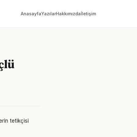
Anasayfa
Yazılar
Hakkımızda
İletişim
çlü
in tetikçisi