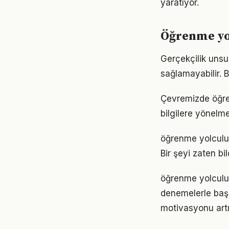
yaratıyor.
Öğrenme yol
Gerçekçilik unsu
sağlamayabilir. 
Çevremizde öğren
bilgilere yönelm
öğrenme yolculuğ
Bir şeyi zaten bi
öğrenme yolculuğ
denemelerle başl
motivasyonu artır