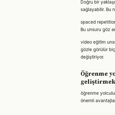
Doğru bir yaklaş
sağlayabilir. Bu
spaced repetitio
Bu unsuru göz ar
video eğitim uns
gözle görülür biç
değiştiriyor.
Öğrenme yo
geliştirme
öğrenme yolculu
önemli avantajlar