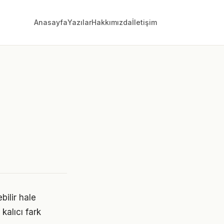
Anasayfa
Yazılar
Hakkımızda
İletişim
ilir hale
kalıcı fark