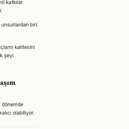
i katkılar
.
unsurlardan biri.
arın kalitesini
ok şeyi
laşım
ri dönemde
lıcı olabiliyor.