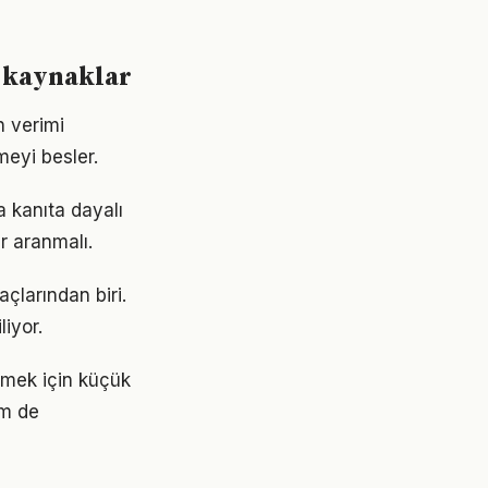
 kaynaklar
n verimi
meyi besler.
 kanıta dayalı
r aranmalı.
çlarından biri.
liyor.
etmek için küçük
em de