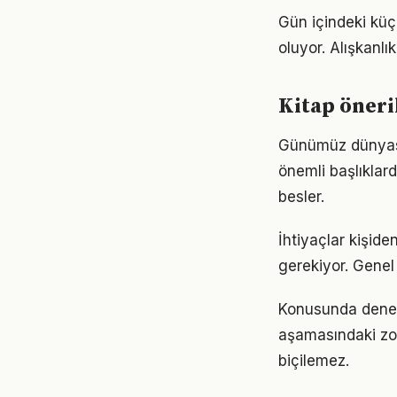
Gün içindeki küçü
oluyor. Alışkanl
Kitap öner
Günümüz dünyası
önemli başlıklar
besler.
İhtiyaçlar kişiden
gerekiyor. Genel 
Konusunda deneyiml
aşamasındaki zor
biçilemez.