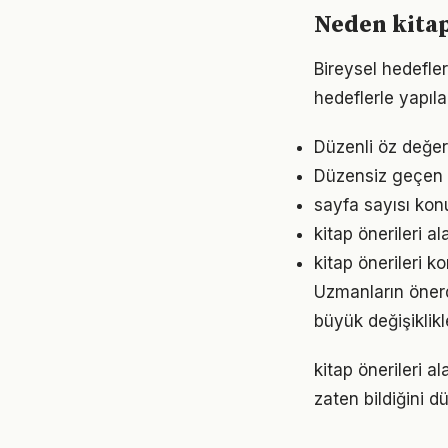
Neden kitap
Bireysel hedefler 
hedeflerle yapıla
Düzenli öz değer
Düzensiz geçen g
sayfa sayısı kon
kitap önerileri a
kitap önerileri k
Uzmanların önerd
büyük değişiklikl
kitap önerileri a
zaten bildiğini d