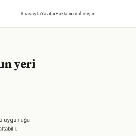
Anasayfa
Yazılar
Hakkımızda
İletişim
ın yeri
übü uygunluğu
tabilir.