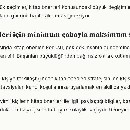
k seçimler, kitap önerileri konusundaki büyük değişimler
ıkların gücünü hafife almamak gerekiyor.
ileri için minimum çabayla maksimum 
nda kitap önerileri konusu, pek çok insanın gündemind
dan biri. Başarıları büyüklüğünden bağımsız olarak kutlam
 kişiye farklılaştığından kitap önerileri stratejisini de kiş
tavsiyeleri kendi koşullarınıza uyarlamak en akıllıca yak
i kişilerin kitap önerileri ile ilgili paylaştığı bilgiler, b
luklarla başa çıkmada büyük kolaylık sağlıyor. Deneyim