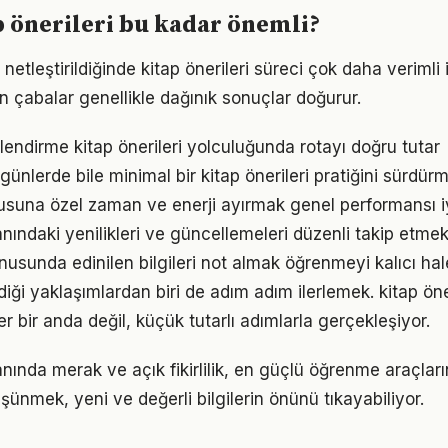
 önerileri bu kadar önemli?
netleştirildiğinde kitap önerileri süreci çok daha verimli il
n çabalar genellikle dağınık sonuçlar doğurur.
lendirme kitap önerileri yolculuğunda rotayı doğru tutar
ünlerde bile minimal bir kitap önerileri pratiğini sürdür
usuna özel zaman ve enerji ayırmak genel performansı iyi
lanındaki yenilikleri ve güncellemeleri düzenli takip etme
onusunda edinilen bilgileri not almak öğrenmeyi kalıcı hale
iği yaklaşımlardan biri de adım adım ilerlemek. kitap ön
er bir anda değil, küçük tutarlı adımlarla gerçekleşiyor.
lanında merak ve açık fikirlilik, en güçlü öğrenme araçların
üşünmek, yeni ve değerli bilgilerin önünü tıkayabiliyor.