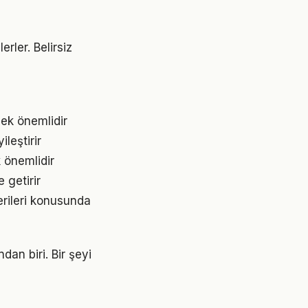
erler. Belirsiz
mek önemlidir
leştirir
k önemlidir
 getirir
erileri konusunda
dan biri. Bir şeyi