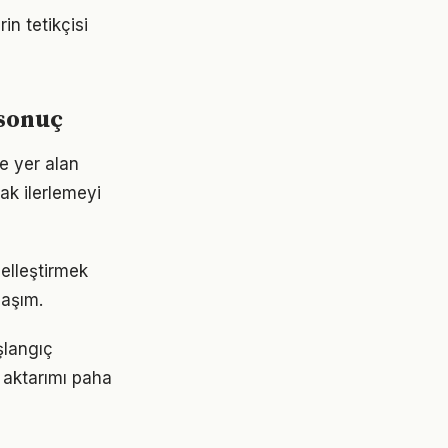
in tetikçisi
sonuç
e yer alan
ak ilerlemeyi
iselleştirmek
laşım.
aşlangıç
 aktarımı paha