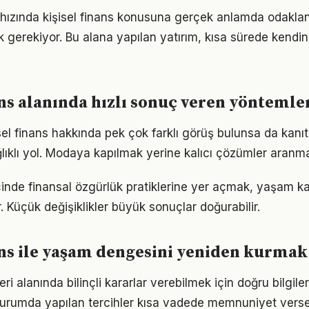
ızında kişisel finans konusuna gerçek anlamda odaklanm
k gerekiyor. Bu alana yapılan yatırım, kısa sürede kendin
ans alanında hızlı sonuç veren yöntemle
el finans hakkında pek çok farklı görüş bulunsa da kanıta
ıklı yol. Modaya kapılmak yerine kalıcı çözümler aranma
çinde finansal özgürlük pratiklerine yer açmak, yaşam kali
. Küçük değişiklikler büyük sonuçlar doğurabilir.
ans ile yaşam dengesini yeniden kurmak
ri alanında bilinçli kararlar verebilmek için doğru bilgil
 durumda yapılan tercihler kısa vadede memnuniyet vers