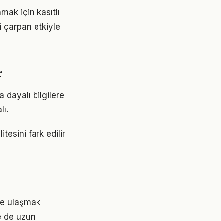
ak için kasıtlı
i çarpan etkiyle
r
 dayalı bilgilere
lı.
tesini fark edilir
ere ulaşmak
e de uzun