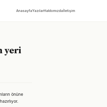
Anasayfa
Yazılar
Hakkımızda
İletişim
n yeri
ımların önüne
azırlıyor.