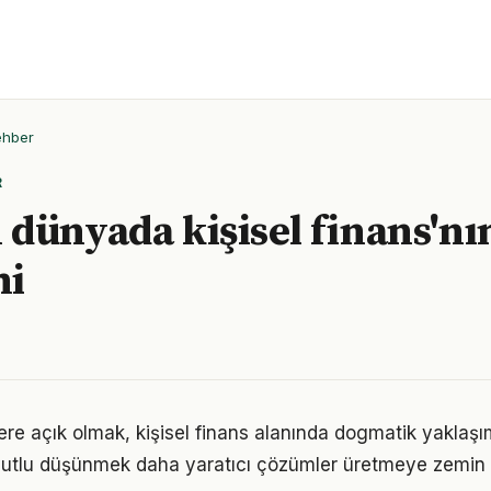
ehber
R
dünyada kişisel finans'nı
mi
flere açık olmak, kişisel finans alanında dogmatik yaklaş
utlu düşünmek daha yaratıcı çözümler üretmeye zemin h