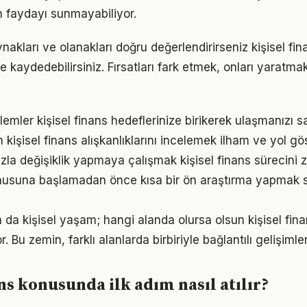
 faydayı sunmayabiliyor.
nakları ve olanakları doğru değerlendirirseniz kişisel fi
me kaydedebilirsiniz. Fırsatları fark etmek, onları yaratm
emler kişisel finans hedeflerinize birikerek ulaşmanızı s
n kişisel finans alışkanlıklarını incelemek ilham ve yol gös
la değişiklik yapmaya çalışmak kişisel finans sürecini zo
onusuna başlamadan önce kısa bir ön araştırma yapmak 
a da kişisel yaşam; hangi alanda olursa olsun kişisel finan
. Bu zemin, farklı alanlarda birbiriyle bağlantılı gelişimler
ans konusunda ilk adım nasıl atılır?