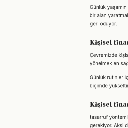
Günlük yaşamın h
bir alan yaratma
geri ödüyor.
Kişisel fin
Çevremizde kişis
yönelmek en sağl
Günlük rutinler i
biçimde yükseltir
Kişisel fin
tasarruf yöntemle
gerekiyor. Aksi