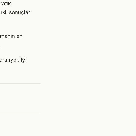
ratik
rklı sonuçlar
urmanın en
.
tırıyor. İyi