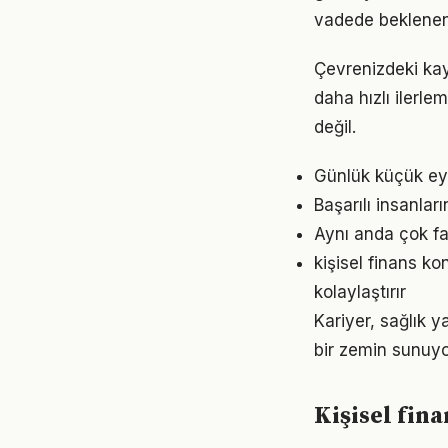
vadede beklenen
Çevrenizdeki kay
daha hızlı ilerle
değil.
Günlük küçük eyl
Başarılı insanları
Aynı anda çok faz
kişisel finans k
kolaylaştırır
Kariyer, sağlık y
bir zemin sunuyor
Kişisel fin