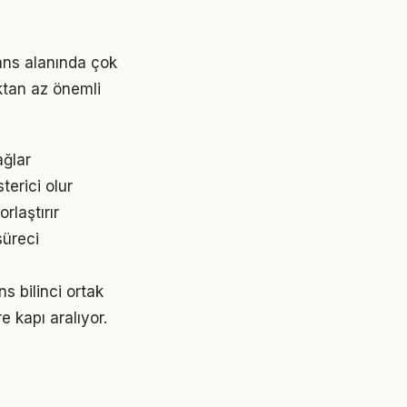
nans alanında çok
aktan az önemli
ağlar
terici olur
rlaştırır
süreci
s bilinci ortak
e kapı aralıyor.