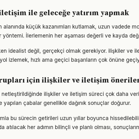
e iletişim ile geleceğe yatırım yapmak
tişim alanında küçük kazanımları kutlamak, uzun vadede m
bir yöntemi. İlerlemenin her aşaması değerli ve kayda değ
n idealist değil, gerçekçi olmak gerekiyor. ilişkiler ve il
r yol izlemek, hızlı ama geçici başarıların çok önüne geçiy
rupları için ilişkiler ve iletişim önerile
netleştirildiğinde ilişkiler ve iletişim süreci çok daha verim
le yapılan çabalar genellikle dağınık sonuçlar doğurur.
la bu sürecin getirileri uzun yıllar boyunca hissedilebilir.
a atılacak her adımın bilinçli ve planlı olması, sonuçların