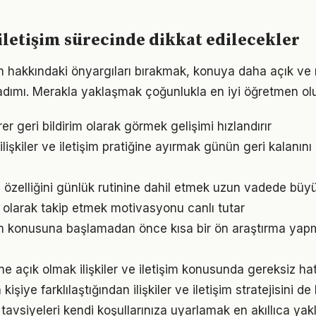
e iletişim sürecinde dikkat edilecekler
işim hakkındaki önyargıları bırakmak, konuya daha açık ve
adımı. Merakla yaklaşmak çoğunlukla en iyi öğretmen ol
irer geri bildirim olarak görmek gelişimi hızlandırır
ilişkiler ve iletişim pratiğine ayırmak günün geri kalanını
özelliğini günlük rutinine dahil etmek uzun vadede büyük
l olarak takip etmek motivasyonu canlı tutar
tişim konusuna başlamadan önce kısa bir ön araştırma yap
e açık olmak ilişkiler ve iletişim konusunda gereksiz ha
 kişiye farklılaştığından ilişkiler ve iletişim stratejisini de
tavsiyeleri kendi koşullarınıza uyarlamak en akıllıca yak