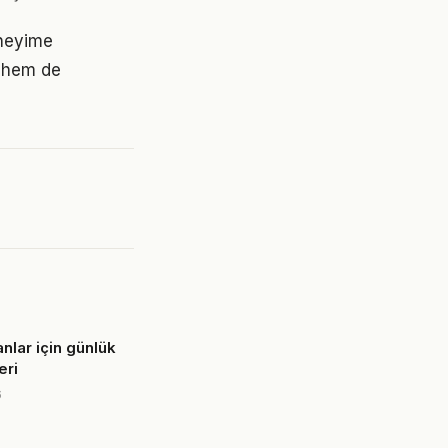
eneyime
 hem de
nlar için günlük
eri
6