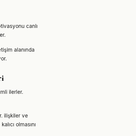
otivasyonu canlı
er.
etişim alanında
or.
ri
li ilerler.
 ilişkiler ve
 kalıcı olmasını