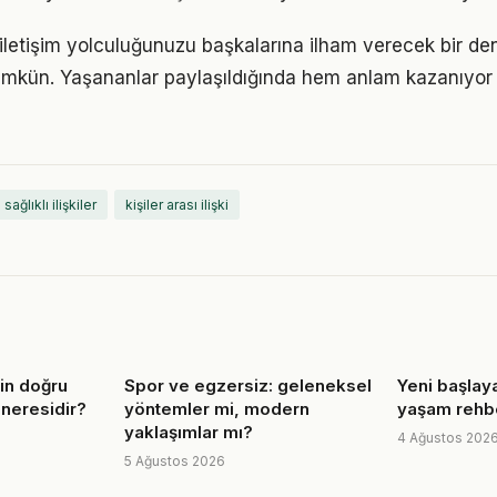
ve iletişim yolculuğunuzu başkalarına ilham verecek bir d
kün. Yaşananlar paylaşıldığında hem anlam kazanıyor
sağlıklı ilişkiler
kişiler arası ilişki
çin doğru
Spor ve egzersiz: geleneksel
Yeni başlaya
 neresidir?
yöntemler mi, modern
yaşam rehb
yaklaşımlar mı?
4 Ağustos 202
5 Ağustos 2026