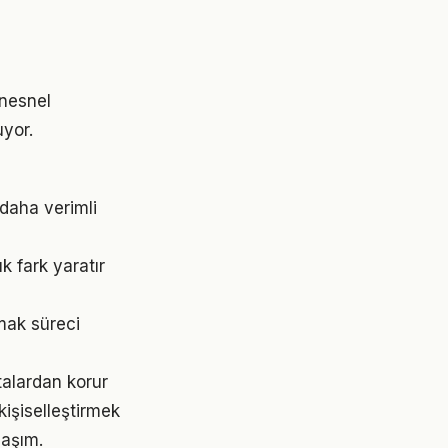
 nesnel
uyor.
 daha verimli
 fark yaratır
mak süreci
talardan korur
 kişiselleştirmek
laşım.