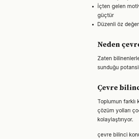
İçten gelen moti
güçtür
Düzenli öz değer
Neden çevre
Zaten bilinenler
sunduğu potansiy
Çevre bilin
Toplumun farklı k
çözüm yolları ço
kolaylaştırıyor.
çevre bilinci k