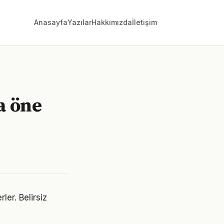
Anasayfa
Yazılar
Hakkımızda
İletişim
a öne
ler. Belirsiz