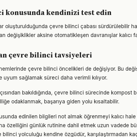
ci konusunda kendinizi test edin
ar oluşturulduğunda çevre bilinci çabası sürdürülebilir ha
an değişiklikler aksine otomatikleşen davranışlar kalıcı fa
 çevre bilinci tavsiyeleri
nemlerinde çevre bilinci öncelikleri de değişiyor. Bu değ
 uyum sağlamak süreci daha verimli kılıyor.
çısından bakıldığında, çevre bilinci sürecinde kompost b
lliğe odaklanmak, başarıya giden yolu kısaltabilir.
usunda edinilen bilgileri not almak öğrenmeyi kalıcı hale 
ma özelliğini günlük rutinine dahil etmek uzun vadede bü
e bilinci yolculuğu kendine özgüdür, karşılaştırmadan ka