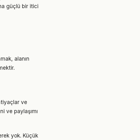
 güçlü bir itici
amak, alanın
ektir.
htiyaçlar ve
ini ve paylaşımı
erek yok. Küçük