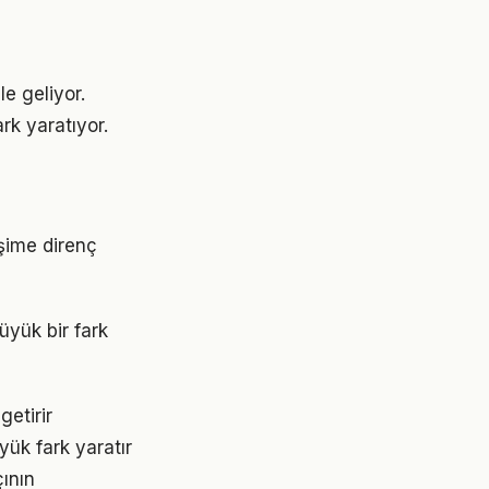
le geliyor.
rk yaratıyor.
işime direnç
üyük bir fark
getirir
yük fark yaratır
çının