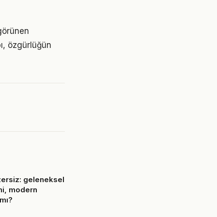
 görünen
pı, özgürlüğün
ersiz: geleneksel
mi, modern
 mı?
6