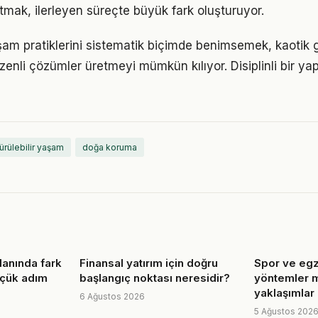
mak, ilerleyen süreçte büyük fark oluşturuyor.
aşam pratiklerini sistematik biçimde benimsemek, kaotik
zenli çözümler üretmeyi mümkün kılıyor. Disiplinli bir ya
ürülebilir yaşam
doğa koruma
lanında fark
Finansal yatırım için doğru
Spor ve egz
üçük adım
başlangıç noktası neresidir?
yöntemler 
yaklaşımlar
6 Ağustos 2026
5 Ağustos 202